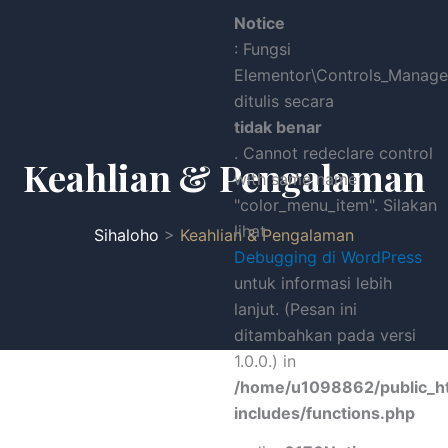
Lewati
Notice
ke
: Fungsi
konten
Elementor\Controls_Manager
ditulis secara
tidak benar
. Cannot redeclare control
Keahlian & Pengalaman
with same name
"color_menu_item". Silakan
lihat
Sihaloho
>
Keahlian & Pengalaman
Debugging di WordPress
untuk informasi lebih
lanjut. (Pesan ini
ditambahkan pada versi
1.0.0.) in
/home/u1098862/public_h
includes/functions.php