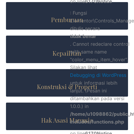
on line
6170
Notice
: Fungsi
Pemburuan
Elementor\Controls_Manager
ditulis secara
tidak benar
. Cannot redeclare control
with same name
Kepailitan
"color_menu_item_hover".
Silakan lihat
Debugging di WordPress
untuk informasi lebih
Konstruksi & Properti
lanjut. (Pesan ini
ditambahkan pada versi
1.0.0.) in
/home/u1098862/public_h
Hak Asasi Manusia
includes/functions.php
on line
6170
Notice