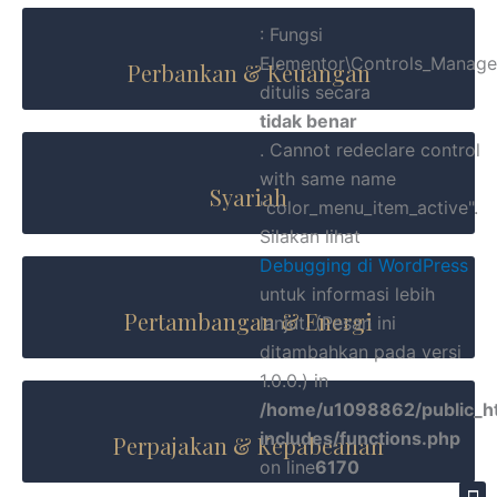
: Fungsi
Elementor\Controls_Manager
Perbankan & Keuangan
ditulis secara
tidak benar
. Cannot redeclare control
with same name
Syariah
"color_menu_item_active".
Silakan lihat
Debugging di WordPress
untuk informasi lebih
Pertambangan & Energi
lanjut. (Pesan ini
ditambahkan pada versi
1.0.0.) in
/home/u1098862/public_h
includes/functions.php
Perpajakan & Kepabeanan
on line
6170
M