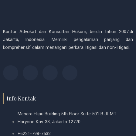
Kantor Advokat dan Konsultan Hukum, berdiri tahun 2007,di
Jakarta, Indonesia. Memiliki pengalaman panjang dan
komprehensif dalam menangani perkara litigasi dan non-litigasi.
F
T
P
L
a
w
i
i
c
i
n
n
Info Kontak
e
t
t
k
Menara Hijau Building 5th Floor Suite 501 B Jl. MT
Haryono Kav. 33, Jakarta 12770
b
t
e
e
+6221-798-7532