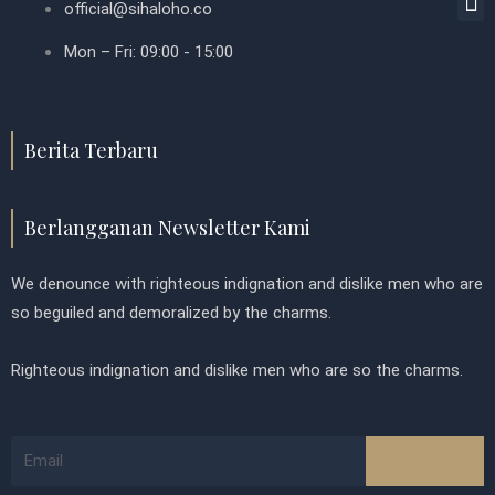
o
official@sihaloho.co
r
e
i
Mon – Fri: 09:00 - 15:00
k
s
n
t
Berita Terbaru
Berlangganan Newsletter Kami
We denounce with righteous indignation and dislike men who are
so beguiled and demoralized by the charms.
Righteous indignation and dislike men who are so the charms.
Submit
Email