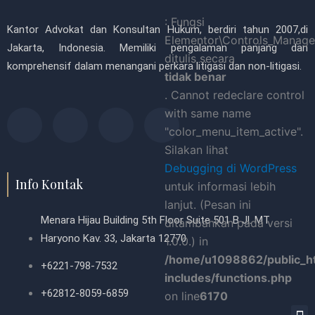
: Fungsi
Kantor Advokat dan Konsultan Hukum, berdiri tahun 2007,di
Elementor\Controls_Manager
Jakarta, Indonesia. Memiliki pengalaman panjang dan
ditulis secara
komprehensif dalam menangani perkara litigasi dan non-litigasi.
tidak benar
. Cannot redeclare control
F
T
P
L
with same name
"color_menu_item_active".
a
w
i
i
Silakan lihat
Debugging di WordPress
c
i
n
n
Info Kontak
untuk informasi lebih
lanjut. (Pesan ini
e
t
t
k
Menara Hijau Building 5th Floor Suite 501 B Jl. MT
ditambahkan pada versi
Haryono Kav. 33, Jakarta 12770
1.0.0.) in
b
t
e
e
/home/u1098862/public_h
+6221-798-7532
includes/functions.php
o
e
r
d
+62812-8059-6859
on line
6170
M