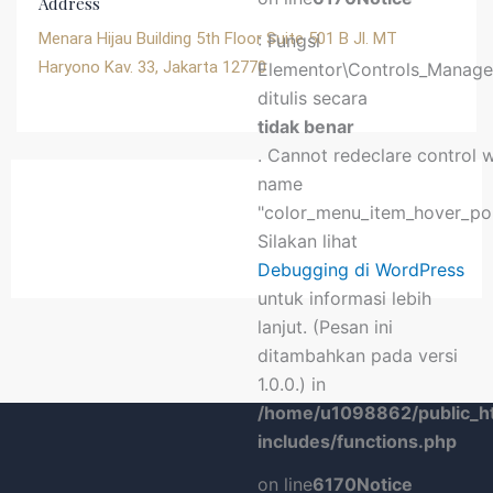
Address
Menara Hijau Building 5th Floor Suite 501 B Jl. MT
: Fungsi
Haryono Kav. 33, Jakarta 12770
Elementor\Controls_Manager
ditulis secara
tidak benar
. Cannot redeclare control 
name
"color_menu_item_hover_poi
Silakan lihat
Debugging di WordPress
untuk informasi lebih
lanjut. (Pesan ini
ditambahkan pada versi
1.0.0.) in
/home/u1098862/public_h
includes/functions.php
on line
6170
Notice