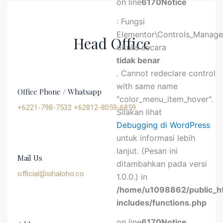
on line
6170
Notice
: Fungsi
Elementor\Controls_Manager
Head Office
ditulis secara
tidak benar
. Cannot redeclare control
with same name
Office Phone / Whatsapp
"color_menu_item_hover".
+6221-798-7532 +62812-8059-6859
Silakan lihat
Debugging di WordPress
untuk informasi lebih
lanjut. (Pesan ini
Mail Us
ditambahkan pada versi
official@sihaloho.co
1.0.0.) in
/home/u1098862/public_h
includes/functions.php
on line
6170
Notice